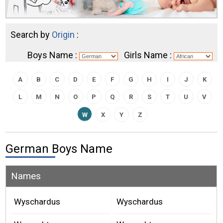
Search by
Origin
:
Boys Name :
Girls Name :
A
B
C
D
E
F
G
H
I
J
K
L
M
N
O
P
Q
R
S
T
U
V
W
X
Y
Z
German Boys Name
Names
Wyschardus
Wyschardus